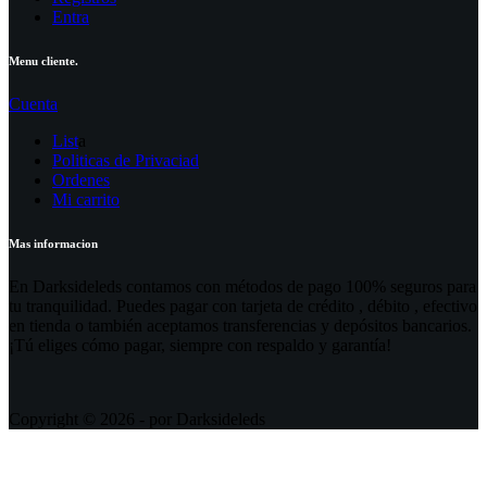
Entra
Menu cliente.
Cuenta
List
a
Politicas de Privaciad
Ordenes
Mi carrito
Mas informacion
En Darksideleds contamos con métodos de pago 100% seguros para
tu tranquilidad. Puedes pagar con tarjeta de crédito , débito , efectivo
en tienda o también aceptamos transferencias y depósitos bancarios.
¡Tú eliges cómo pagar, siempre con respaldo y garantía!
Copyright © 2026 - por Darksideleds