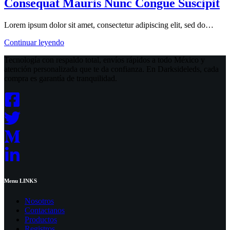
Consequat Mauris Nunc Congue Suscipit
Lorem ipsum dolor sit amet, consectetur adipiscing elit, sed do…
Consequat
Continuar leyendo
Mauris
Tecnología con respaldo total, envíos rápidos a todo México y
Nunc
atención personalizada que te da confianza. En Darksideleds, cada
Congue
compra es garantía de tranquilidad.
Suscipit
Menu LINKS
Nosotros
Contactanos
Productos
Registros