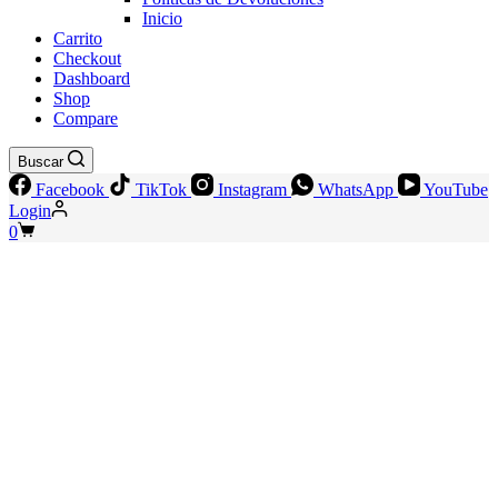
Inicio
Carrito
Checkout
Dashboard
Shop
Compare
Buscar
Facebook
TikTok
Instagram
WhatsApp
YouTube
Login
Shopping
0
cart