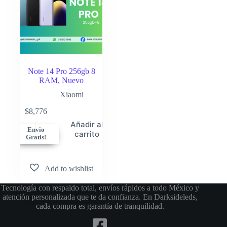
Note 14 Pro 256gb 8
RAM, Nuevo
Xiaomi
$
8,776
Añadir al
Envio
carrito
Gratis!
Tecnología con respaldo total, envíos rápidos a todo México y
atención personalizada que te da confianza. En Darksideleds,
cada compra es garantía de tranquilidad.