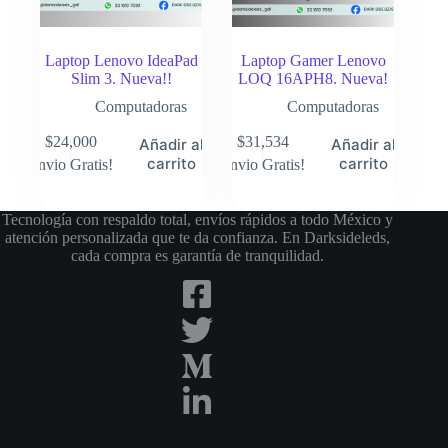
Laptop Lenovo IdeaPad
Laptop Gamer Lenovo
Slim 3. Nueva!!
LOQ 16APH8. Nueva!
Computadoras
Computadoras
$
24,000
$
31,534
Añadir al
Añadir al
carrito
carrito
Envio Gratis!
Envio Gratis!
Tecnología con respaldo total, envíos rápidos a todo México y
atención personalizada que te da confianza. En Darksideleds,
cada compra es garantía de tranquilidad.