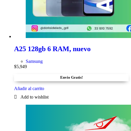
A25 128gb 6 RAM, nuevo
Samsung
$
5,949
Envio Gratis!
Añadir al carrito