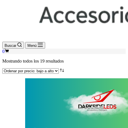
Buscar
Menú
Shopping
0
cart
Sorted
Mostrando todos los 19 resultados
by
price:
low
to
high