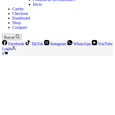
Inicio
Carrito
Checkout
Dashboard
Shop
Compare
Buscar
Facebook
TikTok
Instagram
WhatsApp
YouTube
Login
Shopping
0
cart