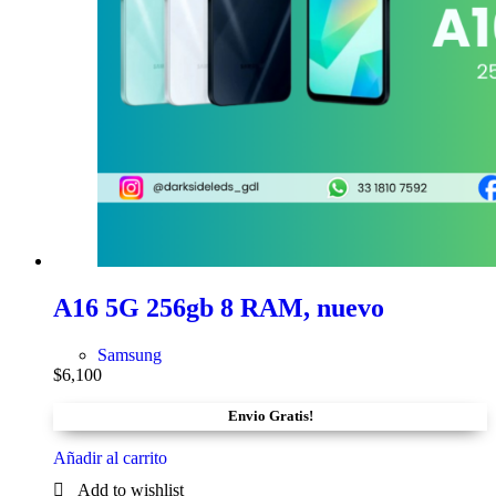
A16 5G 256gb 8 RAM, nuevo
Samsung
$
6,100
Envio Gratis!
Añadir al carrito