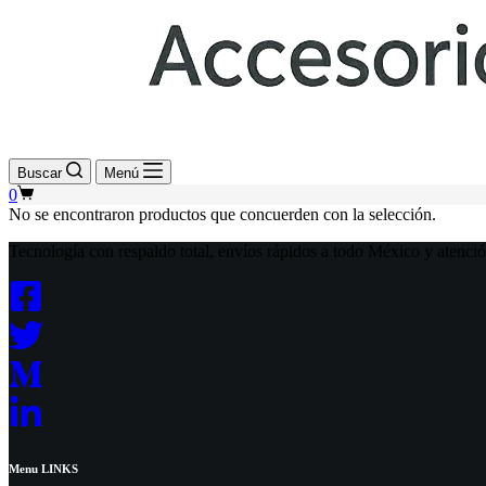
Buscar
Menú
Shopping
0
cart
No se encontraron productos que concuerden con la selección.
Tecnología con respaldo total, envíos rápidos a todo México y atenció
Menu LINKS