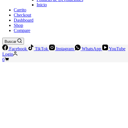
Inicio
Carrito
Checkout
Dashboard
Shop
Compare
Buscar
Facebook
TikTok
Instagram
WhatsApp
YouTube
Login
Shopping
0
cart