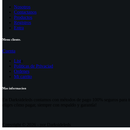
Nosotros
Contactanos
Productos
Registros
Entra
Menu cliente.
Cuenta
List
a
Politicas de Privaciad
Ordenes
Mi carrito
Mas informacion
En Darksideleds contamos con métodos de pago 100% seguros para tu tr
eliges cómo pagar, siempre con respaldo y garantía!
Copyright © 2026 - por Darksideleds