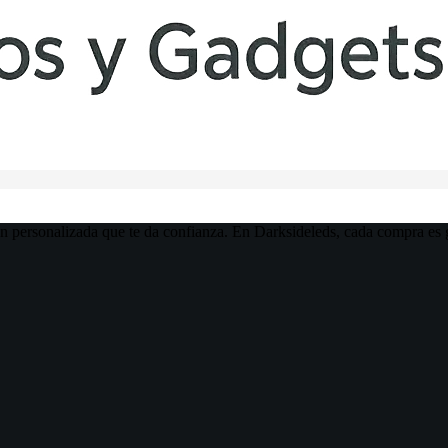
n personalizada que te da confianza. En Darksideleds, cada compra es g