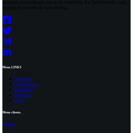
atención personalizada que te da confianza. En Darksideleds, cada
compra es garantía de tranquilidad.
Menu LINKS
Nosotros
Contactanos
Productos
Registros
Entra
Menu cliente.
Cuenta