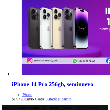
iPhone 14 Pro 256gb, seminuevo
iPhone
$
14,490
Envio Gratis!
Añadir al carrito
Tecnología con respaldo total, envíos rápidos a todo México y