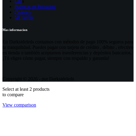
List
a
Politicas de Privaciad
Ordenes
Mi carrito
Mas informacion
En Darksideleds contamos con métodos de pago 100% seguros para
tu tranquilidad. Puedes pagar con tarjeta de crédito , débito , efectivo
en tienda o también aceptamos transferencias y depósitos bancarios.
¡Tú eliges cómo pagar, siempre con respaldo y garantía!
Copyright © 2026 - por Darksideleds
Select at least 2 products
to compare
View comparison