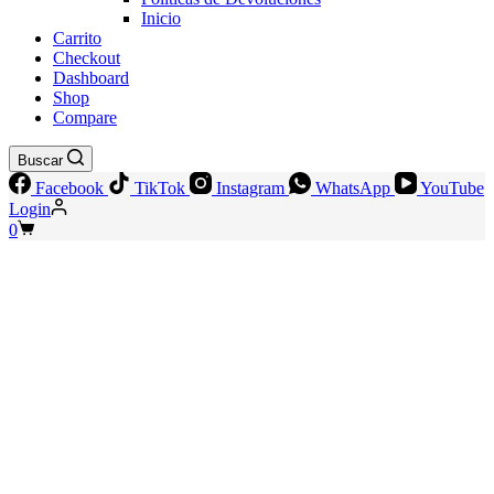
Inicio
Carrito
Checkout
Dashboard
Shop
Compare
Buscar
Facebook
TikTok
Instagram
WhatsApp
YouTube
Login
Shopping
0
cart