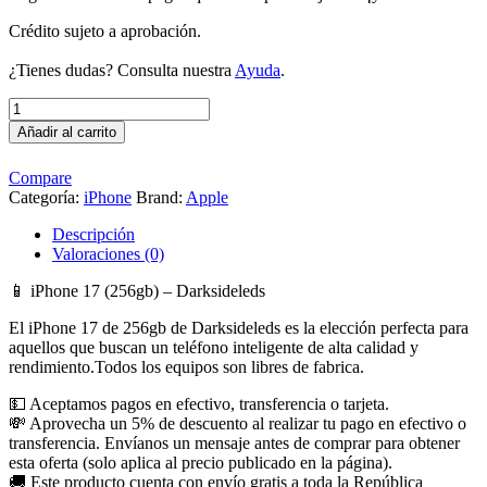
Crédito sujeto a aprobación.
¿Tienes dudas? Consulta nuestra
Ayuda
.
iPhone
17
Añadir al carrito
256gb,
Nuevo
Compare
cantidad
Categoría:
iPhone
Brand:
Apple
Descripción
Valoraciones (0)
📱 iPhone 17 (256gb) – Darksideleds
El iPhone 17 de 256gb de Darksideleds es la elección perfecta para
aquellos que buscan un teléfono inteligente de alta calidad y
rendimiento.Todos los equipos son libres de fabrica.
💵 Aceptamos pagos en efectivo, transferencia o tarjeta.
💸 Aprovecha un 5% de descuento al realizar tu pago en efectivo o
transferencia. Envíanos un mensaje antes de comprar para obtener
esta oferta (solo aplica al precio publicado en la página).
🚚 Este producto cuenta con envío gratis a toda la República