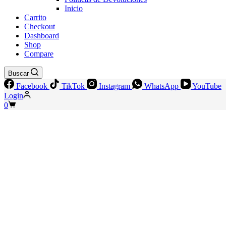
Inicio
Carrito
Checkout
Dashboard
Shop
Compare
Buscar
Facebook
TikTok
Instagram
WhatsApp
YouTube
Login
Shopping
0
cart