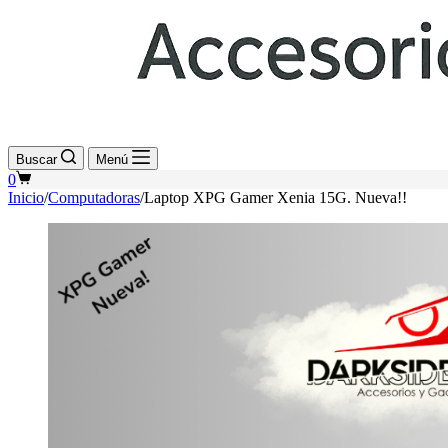
Buscar
Menú
Shopping
0
cart
Inicio
/
Computadoras
/
Laptop XPG Gamer Xenia 15G. Nueva!!