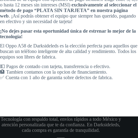
o hasta 12 meses sin intereses (MSI)
exclusivamente al seleccionar el
método de pago “PLATA SIN TARJETA” en nuestra página
web
. ¡Así podrás obtener el equipo que siempre has querido, pagando
en efectivo y sin necesidad de tarjeta!
¡No dejes pasar esta oportunidad única de estrenar lo mejor de la
tecnología!
El Oppo A58 de Darksideleds es la elección perfecta para aquellos que
buscan un teléfono inteligente de alta calidad y rendimiento. Todos los
equipos son libres de fabrica.
💵 Pagos de contado con tarjeta, transferencia o efectivo.
🏦 Tambien contamos con la opcion de financiamiento.
✅ Cuenta con 1 año de garantia sobre defectos de fabrica.
Tecnología con respaldo total, envíos rápidos a todo México y
atención personalizada que te da confianza. En Darksideleds,
cada compra es garantía de tranquilidad.