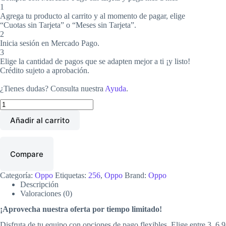
1
Agrega tu producto al carrito y al momento de pagar, elige
“Cuotas sin Tarjeta” o “Meses sin Tarjeta”.
2
Inicia sesión en Mercado Pago.
3
Elige la cantidad de pagos que se adapten mejor a ti ¡y listo!
Crédito sujeto a aprobación.
¿Tienes dudas? Consulta nuestra
Ayuda
.
Oppo
A58
Añadir al carrito
256gb
8
RAM,
nuevo
Compare
cantidad
Categoría:
Oppo
Etiquetas:
256
,
Oppo
Brand:
Oppo
Descripción
Valoraciones (0)
¡Aprovecha nuestra oferta por tiempo limitado!
Disfruta de tu equipo con opciones de pago flexibles. Elige entre 3, 6,9