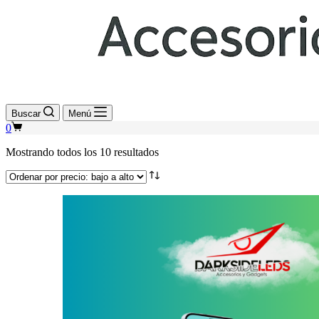
Buscar
Menú
Shopping
0
cart
Sorted
Mostrando todos los 10 resultados
by
price:
low
to
high