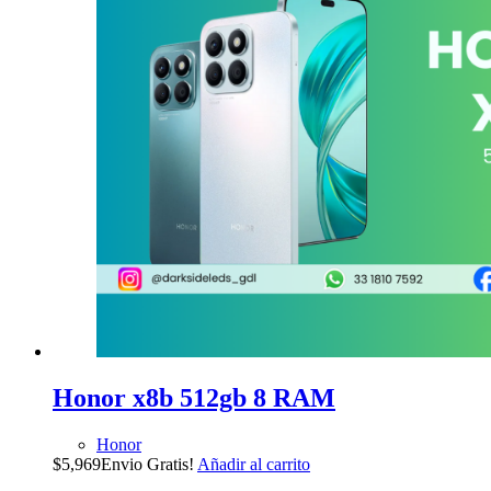
Honor x8b 512gb 8 RAM
Honor
$
5,969
Envio Gratis!
Añadir al carrito