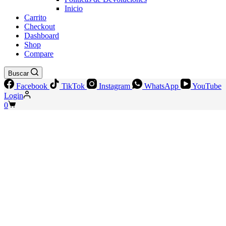
Inicio
Carrito
Checkout
Dashboard
Shop
Compare
Buscar
Facebook
TikTok
Instagram
WhatsApp
YouTube
Login
Shopping
0
cart