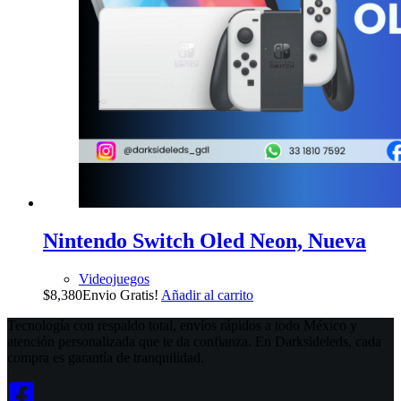
Nintendo Switch Oled Neon, Nueva
Videojuegos
$
8,380
Envio Gratis!
Añadir al carrito
Tecnología con respaldo total, envíos rápidos a todo México y
atención personalizada que te da confianza. En Darksideleds, cada
compra es garantía de tranquilidad.