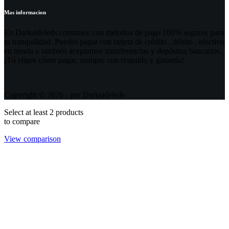
Mas informacion
En Darksideleds contamos con métodos de pago 100% seguros para
tu tranquilidad. Puedes pagar con tarjeta de crédito , débito , efectivo
en tienda o también aceptamos transferencias y depósitos bancarios.
¡Tú eliges cómo pagar, siempre con respaldo y garantía!
Copyright © 2026 - por Darksideleds
Select at least 2 products
to compare
View comparison