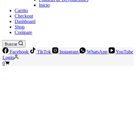
Inicio
Carrito
Checkout
Dashboard
Shop
Compare
Buscar
Facebook
TikTok
Instagram
WhatsApp
YouTube
Login
Shopping
0
cart