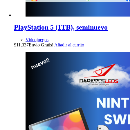
PlayStation 5 (1TB), seminuevo
Videojuegos
$
11,337
Envio Gratis!
Añadir al carrito