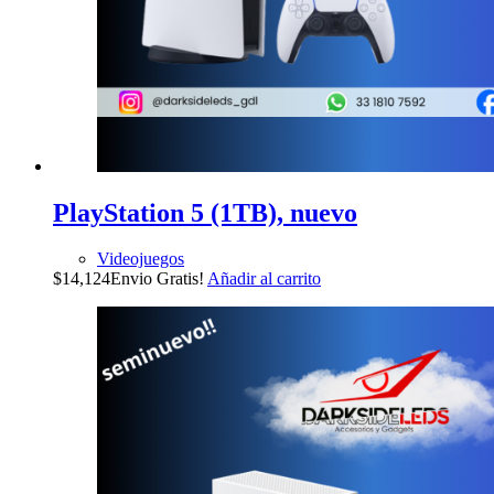
PlayStation 5 (1TB), nuevo
Videojuegos
$
14,124
Envio Gratis!
Añadir al carrito