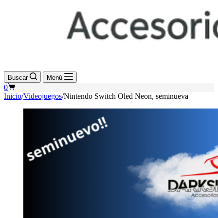
Buscar
Menú
Shopping
0
cart
Inicio
/
Videojuegos
/
Nintendo Switch Oled Neon, seminueva