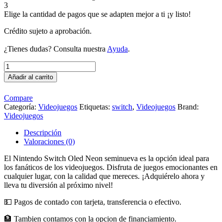
3
Elige la cantidad de pagos que se adapten mejor a ti ¡y listo!
Crédito sujeto a aprobación.
¿Tienes dudas? Consulta nuestra
Ayuda
.
Nintendo
Switch
Añadir al carrito
Oled
Neon,
Compare
seminueva
Categoría:
Videojuegos
Etiquetas:
switch
,
Videojuegos
Brand:
cantidad
Videojuegos
Descripción
Valoraciones (0)
El Nintendo Switch Oled Neon seminueva es la opción ideal para
los fanáticos de los videojuegos. Disfruta de juegos emocionantes en
cualquier lugar, con la calidad que mereces. ¡Adquiérelo ahora y
lleva tu diversión al próximo nivel!
💵 Pagos de contado con tarjeta, transferencia o efectivo.
🏦 Tambien contamos con la opcion de financiamiento.