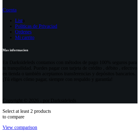
Cuenta
List
a
Politicas de Privaciad
Ordenes
Mi carrito
Mas informacion
En Darksideleds contamos con métodos de pago 100% seguros para
tu tranquilidad. Puedes pagar con tarjeta de crédito , débito , efectivo
en tienda o también aceptamos transferencias y depósitos bancarios.
¡Tú eliges cómo pagar, siempre con respaldo y garantía!
Copyright © 2026 - por Darksideleds
Select at least 2 products
to compare
View comparison