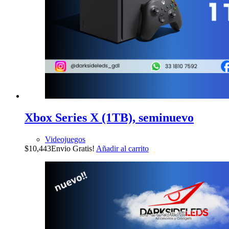
Xbox Series X (1TB), seminuevo
Videojuegos
$
10,443
Envio Gratis!
Añadir al carrito