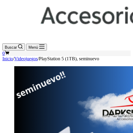
Buscar
Menú
Shopping
0
cart
Inicio
/
Videojuegos
/
PlayStation 5 (1TB), seminuevo