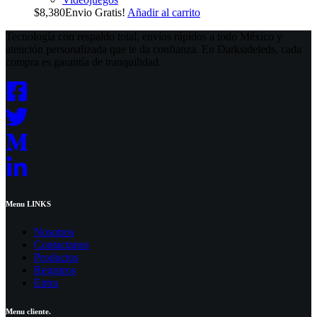
$
8,380
Envio Gratis!
Añadir al carrito
Tecnología con respaldo total, envíos rápidos a todo México y
atención personalizada que te da confianza. En Darksideleds, cada
compra es garantía de tranquilidad.
Menu LINKS
Nosotros
Contactanos
Productos
Registros
Entra
Menu cliente.