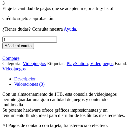
3
Elige la cantidad de pagos que se adapten mejor a ti ¡y listo!
Crédito sujeto a aprobación.
¿Tienes dudas? Consulta nuestra
Ayuda
.
PlayStation
5
Añadir al carrito
(1TB),
seminuevo
Compare
cantidad
Categoría:
Videojuegos
Etiquetas:
PlayStation
,
Videojuegos
Brand:
Videojuegos
Descripción
Valoraciones (0)
Con un almacenamiento de 1TB, esta consola de videojuegos
permite guardar una gran cantidad de juegos y contenido
multimedia.
Su potente hardware ofrece gráficos impresionantes y un
rendimiento fluido, ideal para disfrutar de los títulos más recientes.
💵 Pagos de contado con tarjeta, transferencia o efectivo.