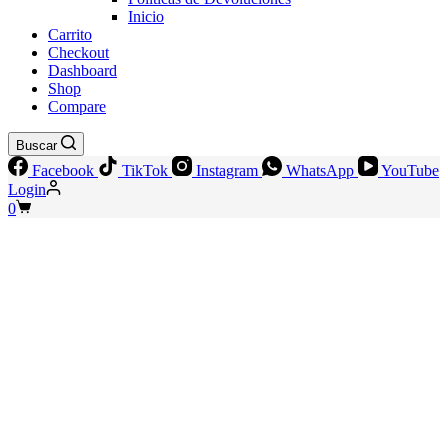
Inicio
Carrito
Checkout
Dashboard
Shop
Compare
Buscar
Facebook
TikTok
Instagram
WhatsApp
YouTube
Login
Shopping
0
cart