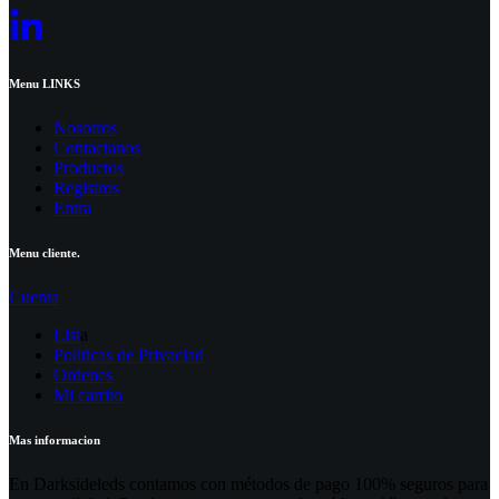
Menu LINKS
Nosotros
Contactanos
Productos
Registros
Entra
Menu cliente.
Cuenta
List
a
Politicas de Privaciad
Ordenes
Mi carrito
Mas informacion
En Darksideleds contamos con métodos de pago 100% seguros para