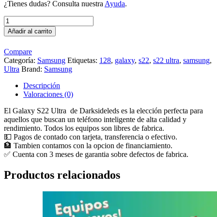
¿Tienes dudas? Consulta nuestra
Ayuda
.
S22
Ultra
Añadir al carrito
128gb,
seminuevo
Compare
cantidad
Categoría:
Samsung
Etiquetas:
128
,
galaxy
,
s22
,
s22 ultra
,
samsung
,
Ultra
Brand:
Samsung
Descripción
Valoraciones (0)
El Galaxy S22 Ultra de Darksideleds es la elección perfecta para
aquellos que buscan un teléfono inteligente de alta calidad y
rendimiento. Todos los equipos son libres de fabrica.
💵 Pagos de contado con tarjeta, transferencia o efectivo.
🏦 Tambien contamos con la opcion de financiamiento.
✅ Cuenta con 3 meses de garantia sobre defectos de fabrica.
Productos relacionados