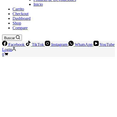
Inicio
Carrito
Checkout
Dashboard
Shop
Compare
Buscar
Facebook
TikTok
Instagram
WhatsApp
YouTube
Login
Shopping
0
cart