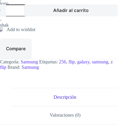
Z
Añadir al carrito
Flip
6
256gb
12
RAM,
semi
cantidad
Compare
Categoría:
Samsung
Etiquetas:
256
,
flip
,
galaxy
,
samsung
,
z
flip
Brand:
Samsung
Descripción
Valoraciones (0)