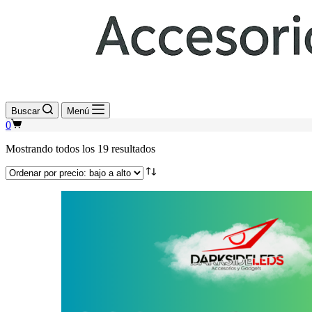
Buscar
Menú
Shopping
0
cart
Sorted
Mostrando todos los 19 resultados
by
price:
low
to
high