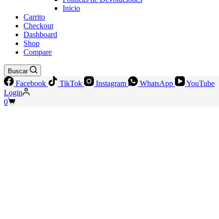
Inicio
Carrito
Checkout
Dashboard
Shop
Compare
Buscar
Facebook
TikTok
Instagram
WhatsApp
YouTube
Login
Shopping
0
cart